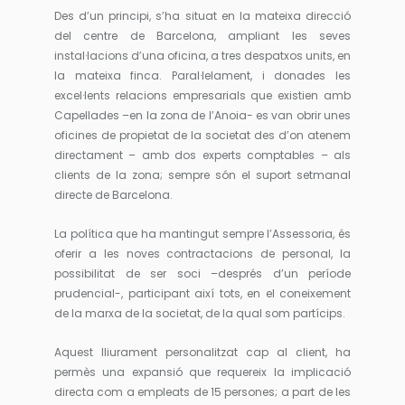
Des d’un principi, s’ha situat en la mateixa direcció
del centre de Barcelona, ampliant les seves
instal·lacions d’una oficina, a tres despatxos units, en
la mateixa finca. Paral·lelament, i donades les
excel·lents relacions empresarials que existien amb
Capellades –en la zona de l’Anoia- es van obrir unes
oficines de propietat de la societat des d’on atenem
directament – amb dos experts comptables – als
clients de la zona; sempre són el suport setmanal
directe de Barcelona.
La política que ha mantingut sempre l’Assessoria, és
oferir a les noves contractacions de personal, la
possibilitat de ser soci –després d’un període
prudencial-, participant així tots, en el coneixement
de la marxa de la societat, de la qual som partícips.
Aquest lliurament personalitzat cap al client, ha
permès una expansió que requereix la implicació
directa com a empleats de 15 persones; a part de les