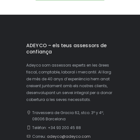
ADEYCO – els teus assessors de
confiança
Adeyco som assessors experts en les àrees
fiscal, comptable, laboral i mercantil. Al llarg
de més de 40 anys d’experiència hem anat
creixent juntament amb els nostres clients,
desenvolupant un servei integral per a donar
cobertura a les seves necessitats.
Travessera de Gracia 62, stco. 3º y 4º,
08006 Barcelona
Telèfon: +34 93 200 45 88
Correu:
adeyco@adeyco.com