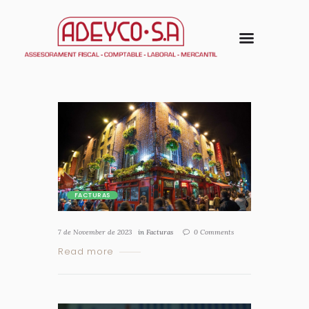
FACTURAS
7 de November de 2023
in
Facturas
0
Comments
Read more