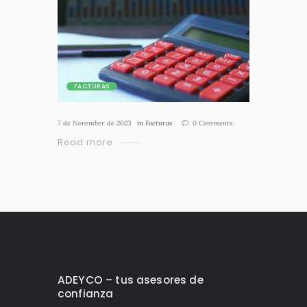
FACTURAS
7 de November de 2023
in
Facturas
0
Comments
Read more
ADEYCO – tus asesores de
confianza