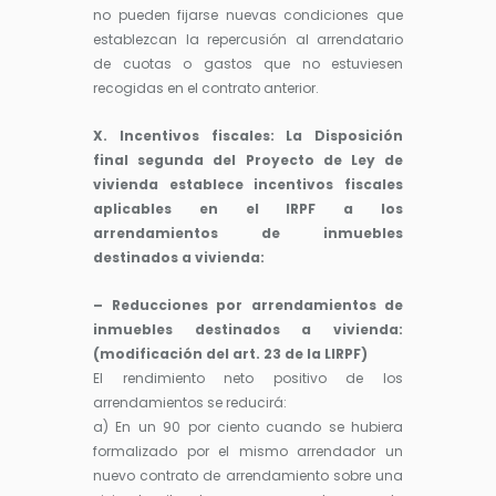
no pueden fijarse nuevas condiciones que
establezcan la repercusión al arrendatario
de cuotas o gastos que no estuviesen
recogidas en el contrato anterior.
X. Incentivos fiscales: La Disposición
final segunda del Proyecto de Ley de
vivienda establece incentivos fiscales
aplicables en el IRPF a los
arrendamientos de inmuebles
destinados a vivienda:
– Reducciones por arrendamientos de
inmuebles destinados a vivienda:
(modificación del art. 23 de la LIRPF)
El rendimiento neto positivo de los
arrendamientos se reducirá:
a) En un 90 por ciento cuando se hubiera
formalizado por el mismo arrendador un
nuevo contrato de arrendamiento sobre una