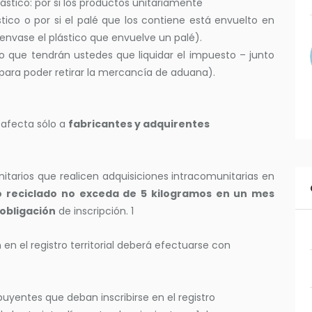
tico: por si los productos unitariamente
ico o por si el palé que los contiene está envuelto en
envase el plástico que envuelve un palé).
o que tendrán ustedes que liquidar el impuesto – junto
para poder retirar la mercancía de aduana).
: afecta sólo a
fabricantes y adquirentes
itarios que realicen adquisiciones intracomunitarias en
no reciclado no exceda de 5 kilogramos en un mes
 obligación
de inscripción. 1
n en el registro territorial deberá efectuarse con
ibuyentes que deban inscribirse en el registro