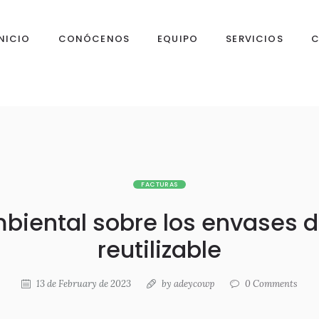
INICIO
CONÓCENOS
EQUIPO
SERVICIOS
C
FACTURAS
iental sobre los envases d
reutilizable
13 de February de 2023
by
adeycowp
0
Comments