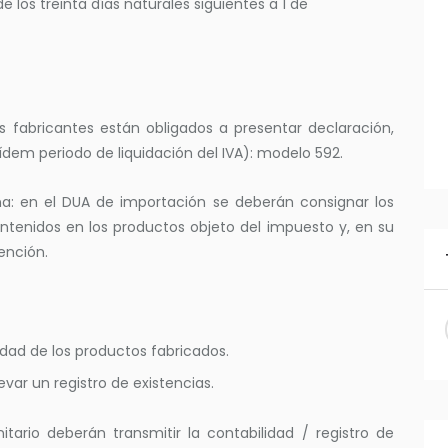
e los treinta días naturales siguientes a 1 de
os fabricantes están obligados a presentar declaración,
ídem periodo de liquidación del IVA): modelo 592.
na: en el DUA de importación se deberán consignar los
ontenidos en los productos objeto del impuesto y, en su
ención.
idad de los productos fabricados.
evar un registro de existencias.
tario deberán transmitir la contabilidad / registro de