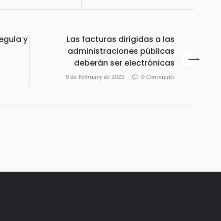
egula y
Las facturas dirigidas a las
administraciones públicas
deberán ser electrónicas
9 de February de 2023
0 Comments