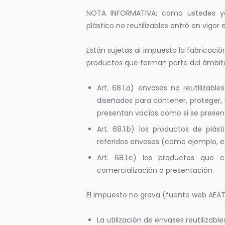
NOTA INFORMATIVA: como ustedes ya
plástico no reutilizables entró en vigor 
Están sujetas al impuesto la fabricació
productos que forman parte del ámbito
Art. 68.1.a) envases no reutiliza
diseñados para contener, proteger, m
presentan vacíos como si se present
Art. 68.1.b) los productos de plá
referidos envases (como ejemplo, es
Art. 68.1.c) los productos que c
comercialización o presentación.
El impuesto no grava (fuente web AEAT
La utilización de envases reutilizable