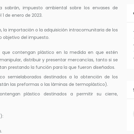
 sabrán, impuesto ambiental sobre los envases de
el 1 de enero de 2023.
n, la importación o la adquisición intracomunitaria de los
 objetivo del impuesto.
bles que contengan plástico en la medida en que estén
anipular, distribuir y presentar mercancías, tanto si se
an prestando la función para la que fueron diseñados.
stico semielaborados destinados a la obtención de los
tán las preformas o las láminas de termoplástico).
ontengan plástico destinados a permitir su cierre,
):
s.