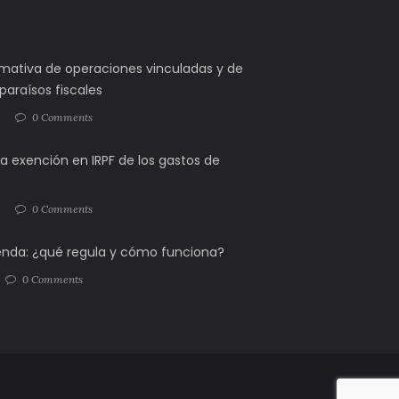
rmativa de operaciones vinculadas y de
araísos fiscales
3
0 Comments
la exención en IRPF de los gastos de
3
0 Comments
ienda: ¿qué regula y cómo funciona?
0 Comments